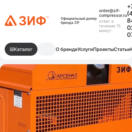
+
order@zif-
(
compressor.ru
Официальный дилер
8
ответ в
бренда ZIF
течение 15
0
минут
0
Каталог
О бренде
Услуги
Проекты
Статьи