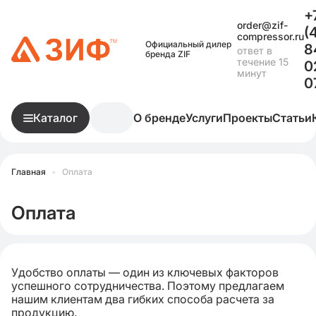
+
order@zif-
(
compressor.ru
Официальный дилер
8
ответ в
бренда ZIF
течение 15
0
минут
0
Каталог
О бренде
Услуги
Проекты
Статьи
Главная
•
Оплата
Оплата
Удобство оплаты — один из ключевых факторов
успешного сотрудничества. Поэтому предлагаем
нашим клиентам два гибких способа расчета за
продукцию.