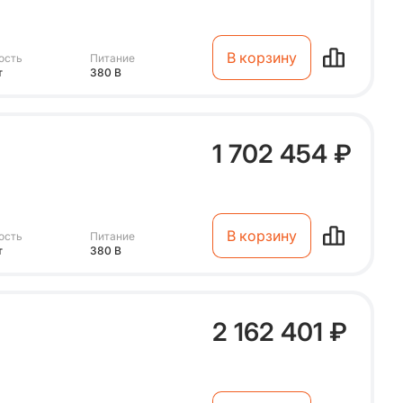
В корзину
ость
Питание
т
380 В
1 702 454 ₽
В корзину
ость
Питание
т
380 В
2 162 401 ₽