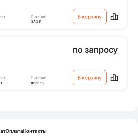
В корзину
ость
Питание
т
380 В
по запросу
В корзину
ость
Питание
Вт
дизель
рат
Оплата
Контакты