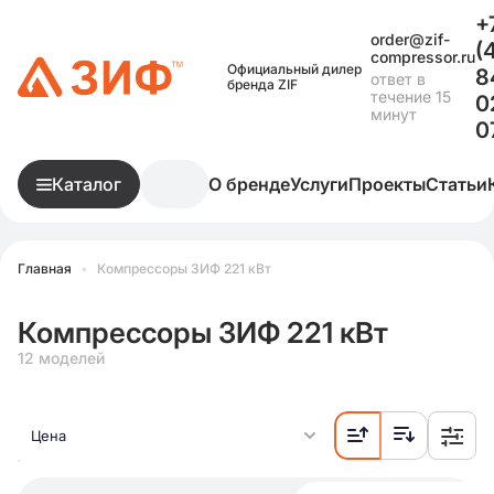
+
order@zif-
(
compressor.ru
Официальный дилер
8
ответ в
бренда ZIF
течение 15
0
минут
0
Каталог
О бренде
Услуги
Проекты
Статьи
Главная
•
Компрессоры ЗИФ 221 кВт
Компрессоры ЗИФ 221 кВт
12 моделей
Цена