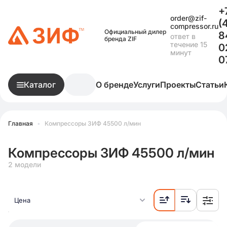
+
order@zif-
(
compressor.ru
Официальный дилер
8
ответ в
бренда ZIF
течение 15
0
минут
0
Каталог
О бренде
Услуги
Проекты
Статьи
Главная
•
Компрессоры ЗИФ 45500 л/мин
Компрессоры ЗИФ 45500 л/мин
2 модели
Цена