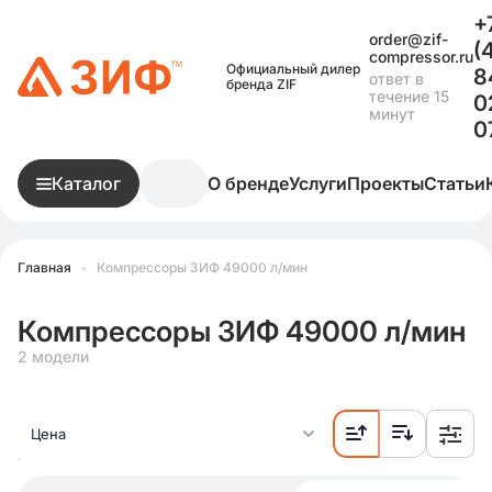
+
order@zif-
(
compressor.ru
Официальный дилер
8
ответ в
бренда ZIF
течение 15
0
минут
0
Каталог
О бренде
Услуги
Проекты
Статьи
Главная
•
Компрессоры ЗИФ 49000 л/мин
Компрессоры ЗИФ 49000 л/мин
2 модели
Цена