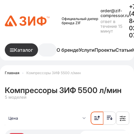
+
order@zif-
(
compressor.ru
Официальный дилер
8
ответ в
бренда ZIF
течение 15
0
минут
0
Каталог
О бренде
Услуги
Проекты
Статьи
Главная
•
Компрессоры ЗИФ 5500 л/мин
Компрессоры ЗИФ 5500 л/мин
5 моделей
Цена