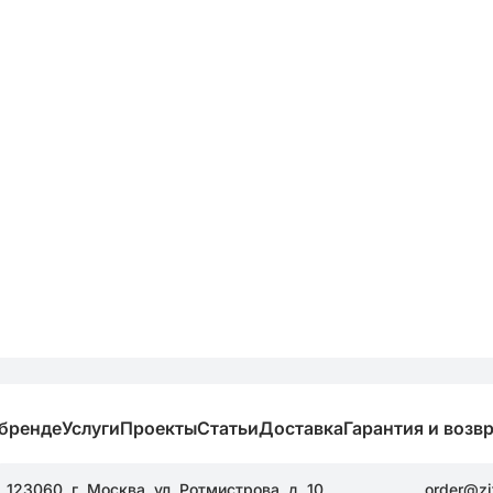
 бренде
Услуги
Проекты
Статьи
Доставка
Гарантия и возв
123060, г. Москва, ул. Ротмистрова, д. 10
order@zi