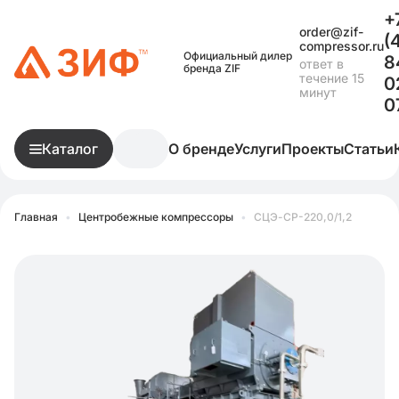
+
order@zif-
(
compressor.ru
Официальный дилер
8
ответ в
бренда ZIF
течение 15
0
минут
0
Каталог
О бренде
Услуги
Проекты
Статьи
Главная
•
Центробежные компрессоры
•
СЦЭ-СР-220,0/1,2