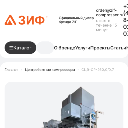
+
order@zif-
(
compressor.ru
Официальный дилер
8
ответ в
бренда ZIF
течение 15
0
минут
0
Каталог
О бренде
Услуги
Проекты
Статьи
Главная
•
Центробежные компрессоры
•
СЦЭ-СР-260,0/0,7