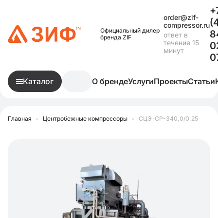
+
order@zif-
(
compressor.ru
Официальный дилер
8
ответ в
бренда ZIF
течение 15
0
минут
0
Каталог
О бренде
Услуги
Проекты
Статьи
Главная
•
Центробежные компрессоры
•
СЦЭ-СР-340,0/0,25