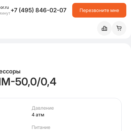
or.ru
+7 (495) 846-02-07
Перезвоните мне
минут
ессоры
М-50,0/0,4
Давление
4 атм
Питание