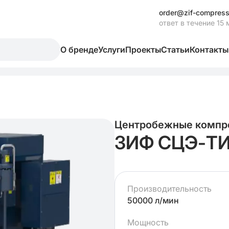
order@zif-compress
ответ в течение 15 
О бренде
Услуги
Проекты
Статьи
Контакты
Центробежные компр
ЗИФ СЦЭ-ТИ
Производительность
50000 л/мин
Мощность