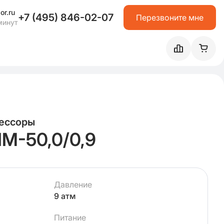
or.ru
+7 (495) 846-02-07
Перезвоните мне
минут
ессоры
М-50,0/0,9
Давление
9 атм
Питание