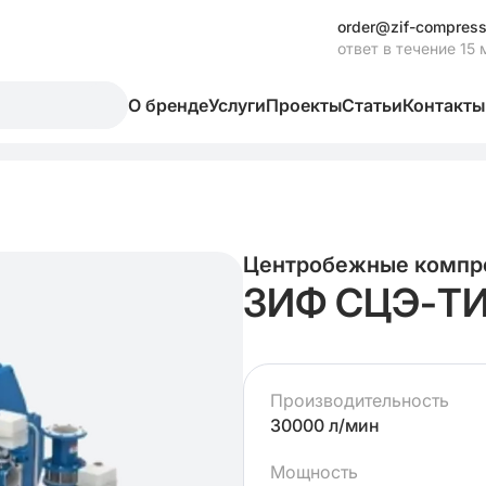
order@zif-compress
ответ в течение 15 
О бренде
Услуги
Проекты
Статьи
Контакты
Центробежные компр
ЗИФ СЦЭ-ТИС
Производительность
30000 л/мин
Мощность