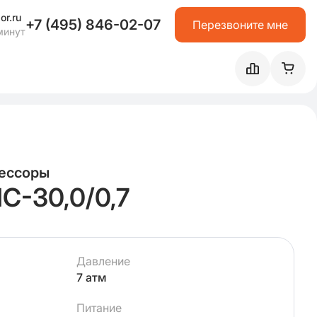
or.ru
+7 (495) 846-02-07
Перезвоните мне
минут
ессоры
-30,0/0,7
Давление
7 атм
Питание