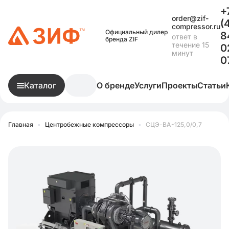
+
order@zif-
(
compressor.ru
Официальный дилер
8
ответ в
бренда ZIF
течение 15
0
минут
0
Каталог
О бренде
Услуги
Проекты
Статьи
Главная
•
Центробежные компрессоры
•
СЦЭ-ВА-125,0/0,7