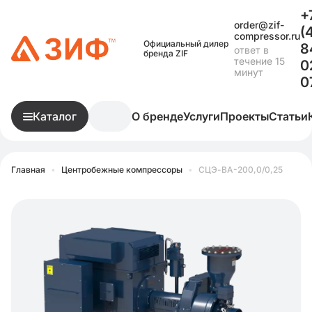
+
order@zif-
(
compressor.ru
Официальный дилер
8
ответ в
бренда ZIF
течение 15
0
минут
0
Каталог
О бренде
Услуги
Проекты
Статьи
Главная
•
Центробежные компрессоры
•
СЦЭ-ВА-200,0/0,25