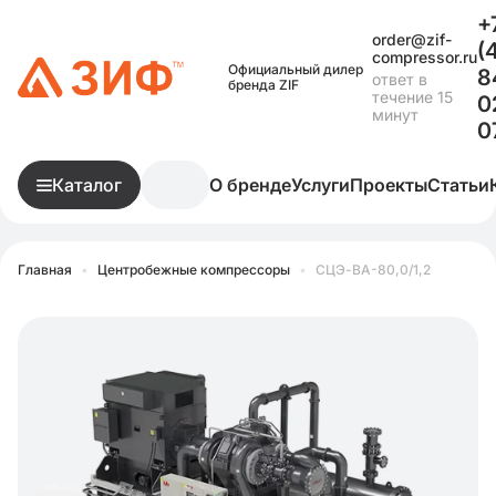
+
order@zif-
(
compressor.ru
Официальный дилер
8
ответ в
бренда ZIF
течение 15
0
минут
0
Каталог
О бренде
Услуги
Проекты
Статьи
Главная
•
Центробежные компрессоры
•
СЦЭ-ВА-80,0/1,2