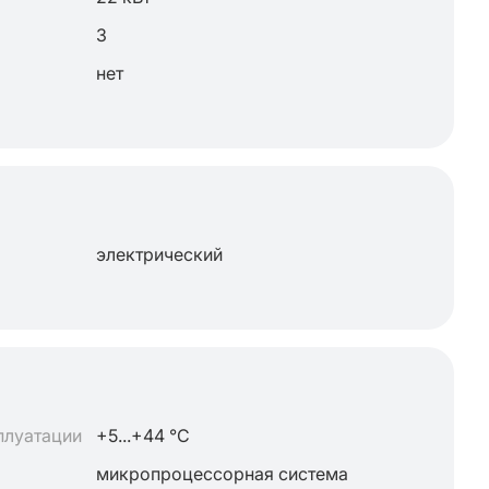
3
нет
электрический
плуатации
+5...+44 °C
микропроцессорная система