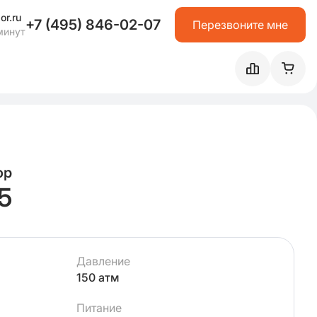
or.ru
+7 (495) 846-02-07
Перезвоните мне
минут
ор
5
Давление
150 атм
Питание