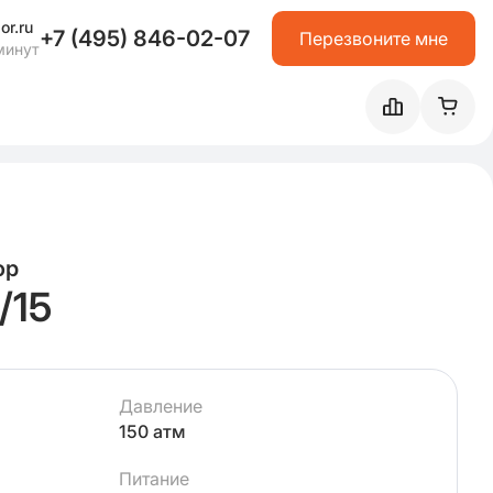
or.ru
+7 (495) 846-02-07
Перезвоните мне
минут
ор
/15
Давление
150 атм
Питание