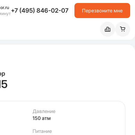
or.ru
+7 (495) 846-02-07
Перезвоните мне
минут
ор
15
Давление
150 атм
Питание