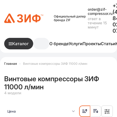
+
order@zif-
(
compressor.ru
Официальный дилер
8
ответ в
бренда ZIF
течение 15
0
минут
0
Каталог
О бренде
Услуги
Проекты
Статьи
Главная
•
Винтовые компрессоры ЗИФ 11000 л/мин
Винтовые компрессоры ЗИФ
11000 л/мин
4 модели
Цена