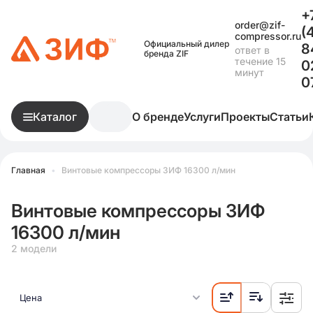
+
order@zif-
(
compressor.ru
Официальный дилер
8
ответ в
бренда ZIF
течение 15
0
минут
0
Каталог
О бренде
Услуги
Проекты
Статьи
Главная
•
Винтовые компрессоры ЗИФ 16300 л/мин
Винтовые компрессоры ЗИФ
16300 л/мин
2 модели
Цена