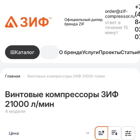
+
order@zif-
(
compressor.ru
Официальный дилер
8
ответ в
бренда ZIF
течение 15
0
минут
0
Каталог
О бренде
Услуги
Проекты
Статьи
Главная
•
Винтовые компрессоры ЗИФ 21000 л/мин
Винтовые компрессоры ЗИФ
21000 л/мин
4 модели
Цена