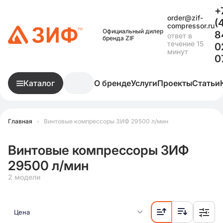
+
order@zif-
(
compressor.ru
Официальный дилер
8
ответ в
бренда ZIF
течение 15
0
минут
0
Каталог
О бренде
Услуги
Проекты
Статьи
Главная
•
Винтовые компрессоры ЗИФ 29500 л/мин
Винтовые компрессоры ЗИФ
29500 л/мин
2 модели
Цена