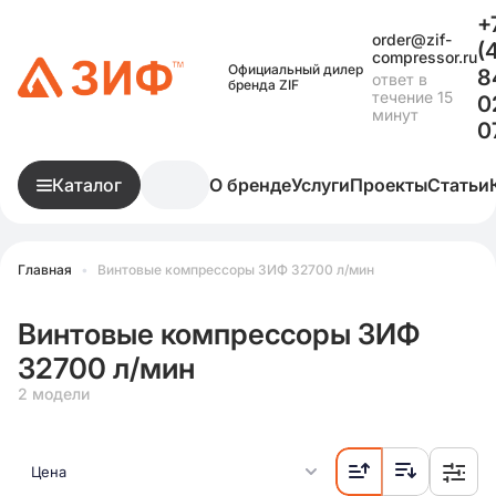
+
order@zif-
(
compressor.ru
Официальный дилер
8
ответ в
бренда ZIF
течение 15
0
минут
0
Каталог
О бренде
Услуги
Проекты
Статьи
Главная
•
Винтовые компрессоры ЗИФ 32700 л/мин
Винтовые компрессоры ЗИФ
32700 л/мин
2 модели
Цена