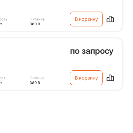
В корзину
ость
Питание
Вт
380 В
по запросу
В корзину
ость
Питание
Вт
380 В