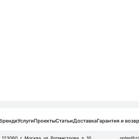
 бренде
Услуги
Проекты
Статьи
Доставка
Гарантия и возв
123060, г. Москва, ул. Ротмистрова, д. 10
order@zi