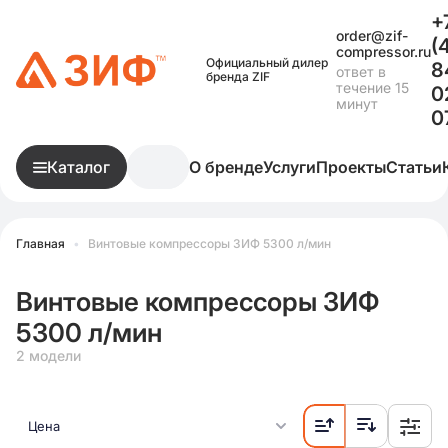
+
order@zif-
(
compressor.ru
Официальный дилер
8
ответ в
бренда ZIF
течение 15
0
минут
0
Каталог
О бренде
Услуги
Проекты
Статьи
Главная
•
Винтовые компрессоры ЗИФ 5300 л/мин
Винтовые компрессоры ЗИФ
5300 л/мин
2 модели
Цена