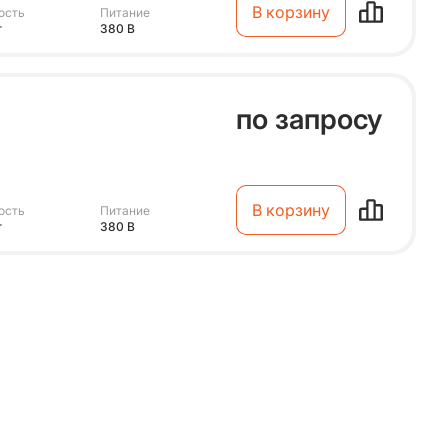
В корзину
ость
Питание
т
380 В
по запросу
В корзину
ость
Питание
т
380 В