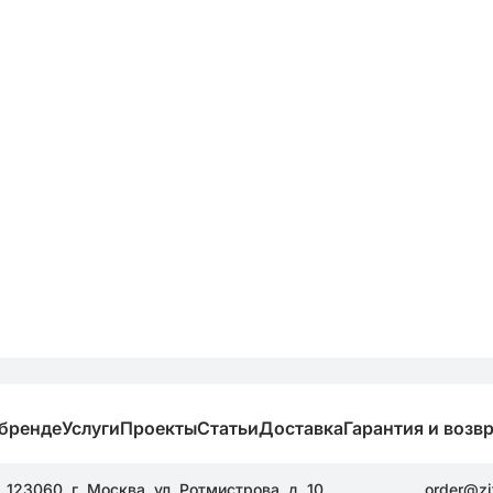
 бренде
Услуги
Проекты
Статьи
Доставка
Гарантия и возв
123060, г. Москва, ул. Ротмистрова, д. 10
order@zi