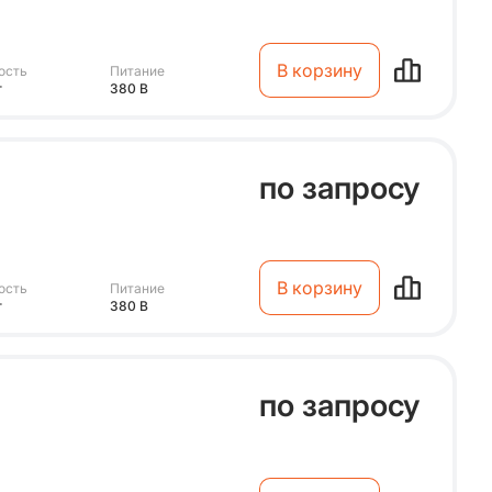
В корзину
ость
Питание
т
380 В
по запросу
В корзину
ость
Питание
т
380 В
по запросу