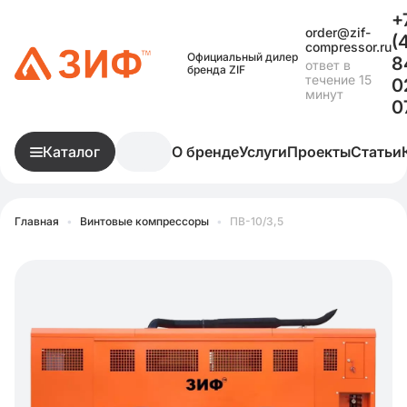
+
order@zif-
(
compressor.ru
Официальный дилер
8
ответ в
бренда ZIF
течение 15
0
минут
0
Каталог
О бренде
Услуги
Проекты
Статьи
Главная
•
Винтовые компрессоры
•
ПВ-10/3,5