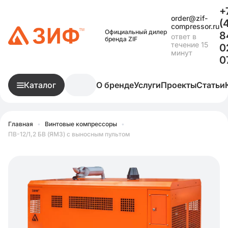
+
order@zif-
(
compressor.ru
Официальный дилер
8
ответ в
бренда ZIF
течение 15
0
минут
0
Каталог
О бренде
Услуги
Проекты
Статьи
Главная
•
Винтовые компрессоры
•
ПВ-12/1,2 БВ (ЯМЗ) с выносным пультом