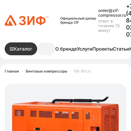
+
order@zif-
(
compressor.ru
Официальный дилер
8
ответ в
бренда ZIF
течение 15
0
минут
0
Каталог
О бренде
Услуги
Проекты
Статьи
Главная
•
Винтовые компрессоры
•
ПВ-16/1,0