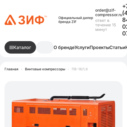
+
order@zif-
(
compressor.ru
Официальный дилер
8
ответ в
бренда ZIF
течение 15
0
минут
0
Каталог
О бренде
Услуги
Проекты
Статьи
Главная
•
Винтовые компрессоры
•
ПВ-18/1,6