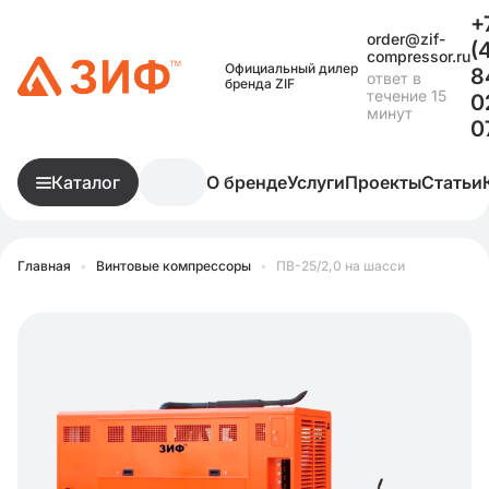
+
order@zif-
(
compressor.ru
Официальный дилер
8
ответ в
бренда ZIF
течение 15
0
минут
0
Каталог
О бренде
Услуги
Проекты
Статьи
Главная
•
Винтовые компрессоры
•
ПВ-25/2,0 на шасси