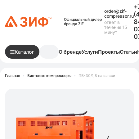
+
order@zif-
(
compressor.ru
Официальный дилер
8
ответ в
бренда ZIF
течение 15
0
минут
0
Каталог
О бренде
Услуги
Проекты
Статьи
Главная
•
Винтовые компрессоры
•
ПВ-30/1,8 на шасси