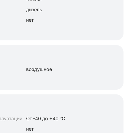
дизель
нет
воздушное
плуатации
От -40 до +40 °C
нет