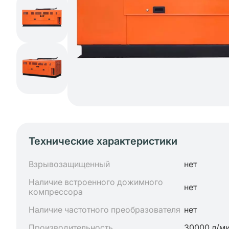
Технические характеристики
Взрывозащищенный
нет
Наличие встроенного дожимного
нет
компрессора
Наличие частотного преобразователя
нет
Производительность
30000 л/м