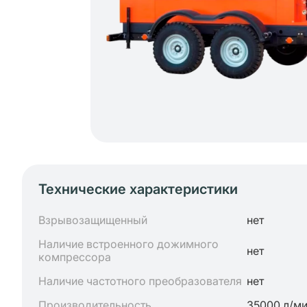
Технические характеристики
Взрывозащищенный
нет
Наличие встроенного дожимного
нет
компрессора
Наличие частотного преобразователя
нет
Производительность
35000 л/м