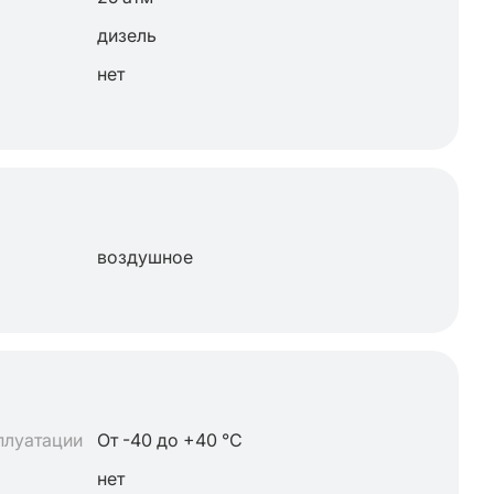
дизель
нет
воздушное
плуатации
От -40 до +40 °C
нет