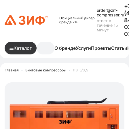
+
order@zif-
(
compressor.ru
Официальный дилер
8
ответ в
бренда ZIF
течение 15
0
минут
0
Каталог
О бренде
Услуги
Проекты
Статьи
Главная
•
Винтовые компрессоры
•
ПВ-5/3,5