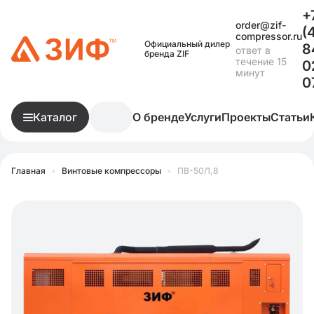
+
order@zif-
(
compressor.ru
Официальный дилер
8
ответ в
бренда ZIF
течение 15
0
минут
0
Каталог
О бренде
Услуги
Проекты
Статьи
Главная
•
Винтовые компрессоры
•
ПВ-50/1,8