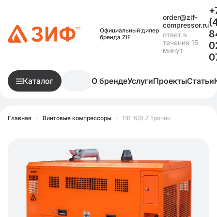
+
order@zif-
(
compressor.ru
Официальный дилер
8
ответ в
бренда ZIF
течение 15
0
минут
0
Каталог
О бренде
Услуги
Проекты
Статьи
Главная
•
Винтовые компрессоры
•
ПВ-6/0,7 Тропик