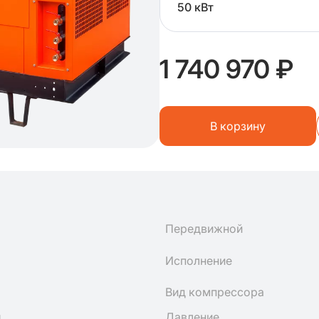
50 кВт
1 740 970 ₽
В корзину
Передвижной
Исполнение
Вид компрессора
н
Давление