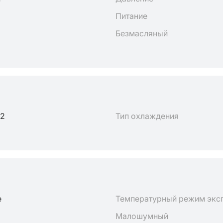
Питание
Безмасляный
2
Тип охлаждения
е
Температурный режим экс
Малошумный