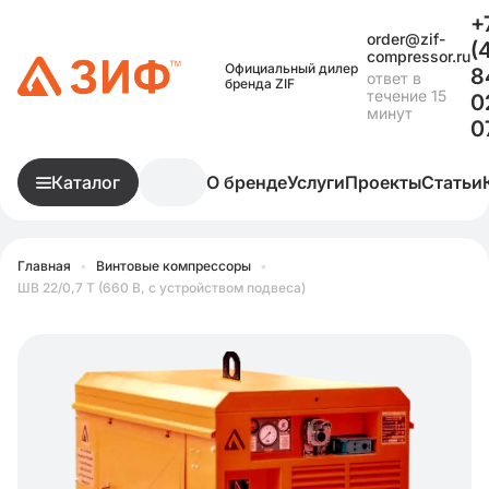
+
order@zif-
(
compressor.ru
Официальный дилер
8
ответ в
бренда ZIF
течение 15
0
минут
0
Каталог
О бренде
Услуги
Проекты
Статьи
Главная
•
Винтовые компрессоры
•
ШВ 22/0,7 Т (660 В, с устройством подвеса)