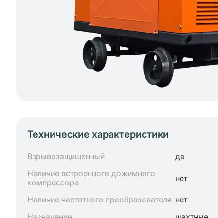
Технические характеристики
Взрывозащищенный
да
Наличие встроенного дожимного
нет
компрессора
Наличие частотного преобразователя
нет
Назначение
шахтные