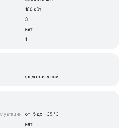
160 кВт
3
нет
1
электрический
плуатации
от -5 до +35 °C
нет