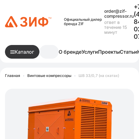
+
order@zif-
(
compressor.ru
Официальный дилер
8
ответ в
бренда ZIF
течение 15
0
минут
0
Каталог
О бренде
Услуги
Проекты
Статьи
Главная
•
Винтовые компрессоры
•
ШВ 33/0,7 (на скатах)