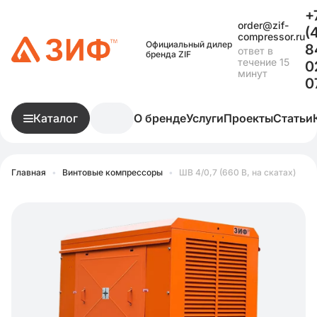
+
order@zif-
(
compressor.ru
Официальный дилер
8
ответ в
бренда ZIF
течение 15
0
минут
0
Каталог
О бренде
Услуги
Проекты
Статьи
Главная
•
Винтовые компрессоры
•
ШВ 4/0,7 (660 В, на скатах)