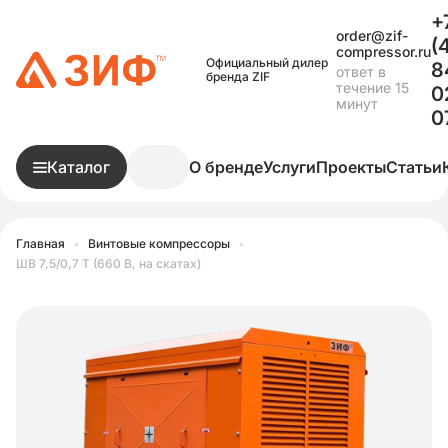
+
order@zif-
(
compressor.ru
Официальный дилер
8
ответ в
бренда ZIF
течение 15
0
минут
0
Каталог
О бренде
Услуги
Проекты
Статьи
Главная
•
Винтовые компрессоры
•
ШВ 7,5/0,7 Т (660 В, на скатах)