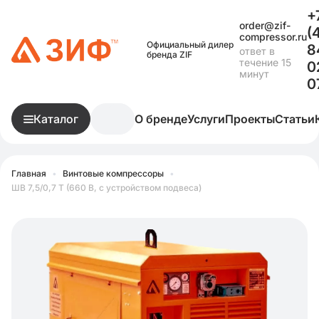
+
order@zif-
(
compressor.ru
Официальный дилер
8
ответ в
бренда ZIF
течение 15
0
минут
0
Каталог
О бренде
Услуги
Проекты
Статьи
Главная
•
Винтовые компрессоры
•
ШВ 7,5/0,7 Т (660 В, с устройством подвеса)