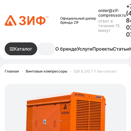
+
order@zif-
(
compressor.ru
Официальный дилер
8
ответ в
бренда ZIF
течение 15
0
минут
0
Каталог
О бренде
Услуги
Проекты
Статьи
Главная
•
Винтовые компрессоры
•
ШВ 8,2/0,7 Т (на скатах)