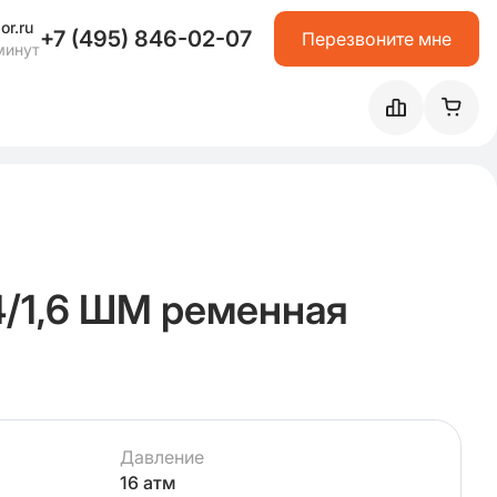
or.ru
+7 (495) 846-02-07
Перезвоните мне
минут
/1,6 ШМ ременная
Давление
16 атм