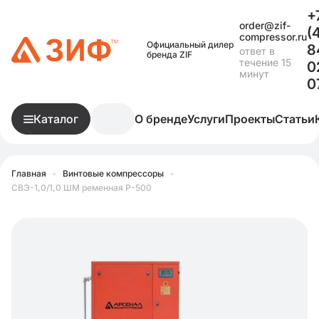
+
order@zif-
(
compressor.ru
Официальный дилер
8
ответ в
бренда ZIF
течение 15
0
минут
0
Каталог
О бренде
Услуги
Проекты
Статьи
Главная
•
Винтовые компрессоры
•
СВЭ-1,0/1,0 ШМ ременная Р-500