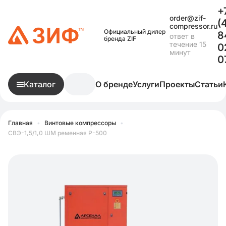
+
order@zif-
(
compressor.ru
Официальный дилер
8
ответ в
бренда ZIF
течение 15
0
минут
0
Каталог
О бренде
Услуги
Проекты
Статьи
Главная
•
Винтовые компрессоры
•
СВЭ-1,5/1,0 ШМ ременная Р-500